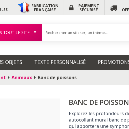
FABRICATION
PAIEMENT
FRANÇAISE
SÉCURISÉ
OF
BLES
S TOUT LE SITE
RS OBJETS
TEXTE PERSONNALISÉ
PROMOTION
ant
Animaux
Banc de poissons
BANC DE POISSON
Explorez les profondeurs de
autocollant mural banc de p
qui apportera une symphonie