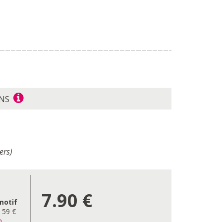
ONS
ers)
7.90
€
motif
e 59 €
n