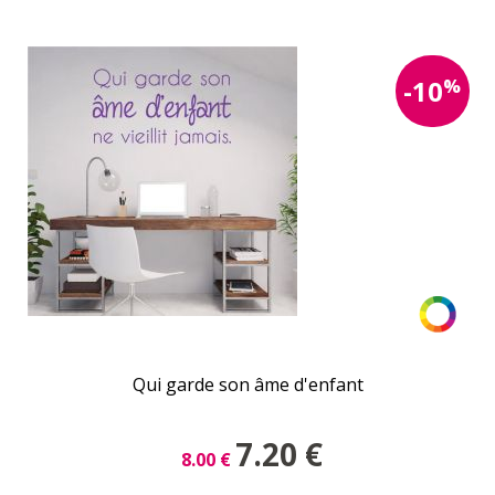
%
-10
Qui garde son âme d'enfant
7.20
€
8.00
€