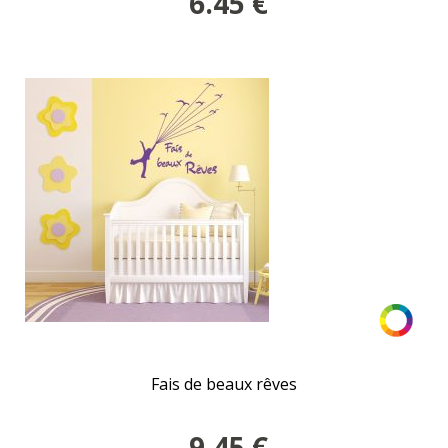
6.45
€
Fais de beaux rêves
9.45
€