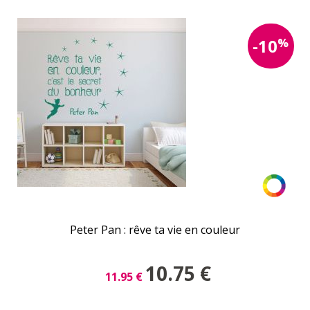
%
-10
Peter Pan : rêve ta vie en couleur
10.75
€
11.95
€