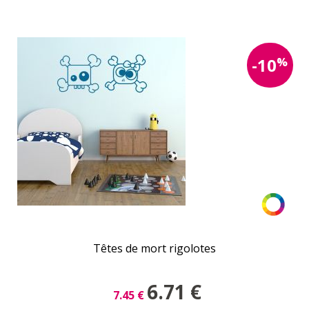
%
-10
Têtes de mort rigolotes
6.71
€
7.45
€