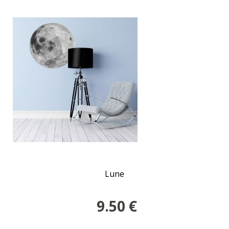
Lune
9.50
€