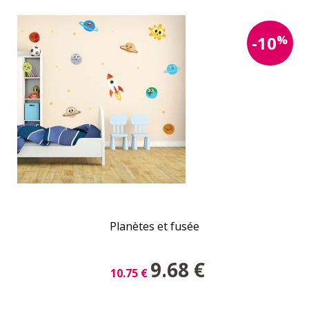
%
-10
Planètes et fusée
9.68
€
10.75
€