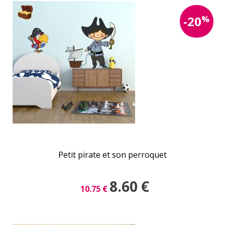
%
-20
Petit pirate et son perroquet
8.60
€
10.75
€