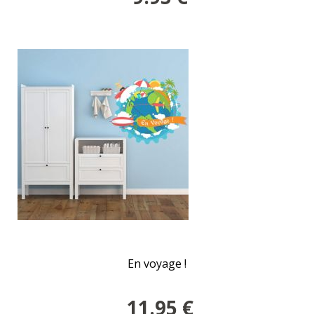
En voyage !
11.95
€