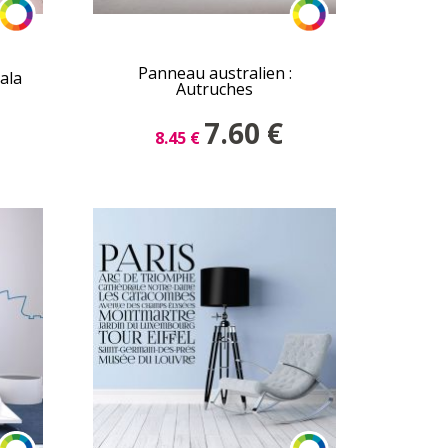
Panneau australien :
ala
Autruches
7.60
€
8.45
€