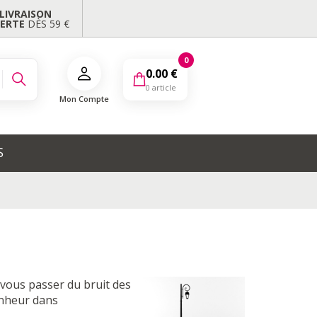
LIVRAISON
FERTE
DÈS 59 €
0
0.00
€
0 article
Mon Compte
S
s vous passer du bruit des
onheur dans