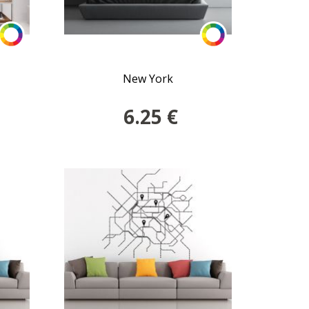
New York
6.25
€