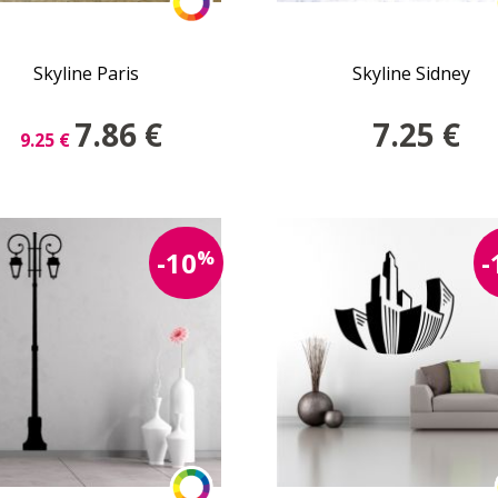
Skyline Paris
Skyline Sidney
7.86
€
7.25
€
9.25
€
%
-10
-