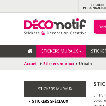
STICKERS
PERSONNALISA
DAN
STICKERS MURAUX
STICKE
Accueil
Stickers muraux
Urbain
STIC
STICKERS MURAUX
Si la v
voitur
STICKERS SPÉCIAUX
cette 