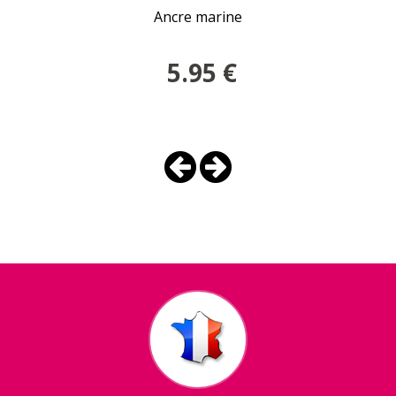
Ancre marine
5.95
€