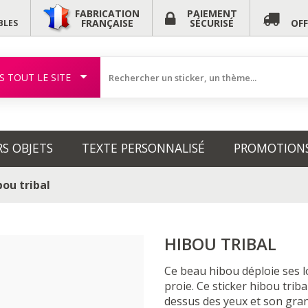
FABRICATION
PAIEMENT
FRANÇAISE
SÉCURISÉ
OF
BLES
S TOUT LE SITE
RS OBJETS
TEXTE PERSONNALISÉ
PROMOTION
bou tribal
HIBOU TRIBAL
Ce beau hibou déploie ses l
proie. Ce sticker hibou trib
dessus des yeux et son gra