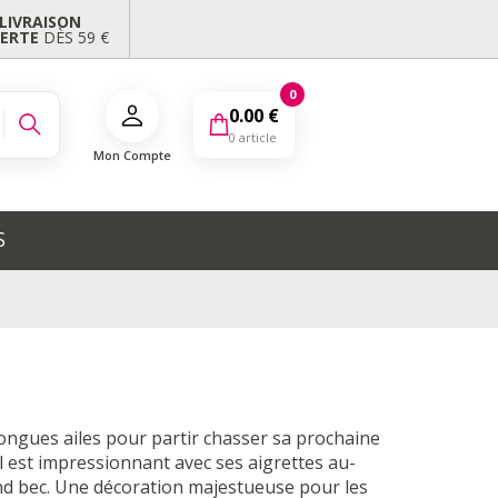
LIVRAISON
FERTE
DÈS 59 €
0
0.00
€
0 article
Mon Compte
S
ongues ailes pour partir chasser sa prochaine
al est impressionnant avec ses aigrettes au-
nd bec. Une décoration majestueuse pour les