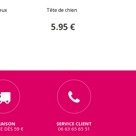
eux
Tête de chien
T
5.95
€
RAISON
SERVICE CLIENT
E DÈS 59 €
06 63 65 65 51