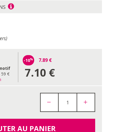
ONS
ers)
7.89
€
-10
%
7.10
€
motif
e 59 €
n
UTER AU PANIER