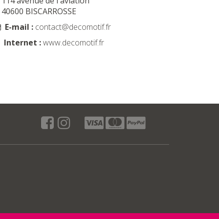
114 avenue de l'aviation
40600 BISCARROSSE
E-mail :
contact@decomotif.fr
Internet :
www.decomotif.fr