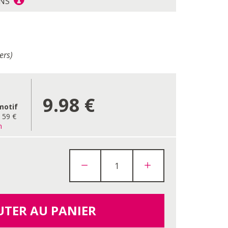
ONS
ers)
9.98
€
motif
e 59 €
n
UTER AU PANIER