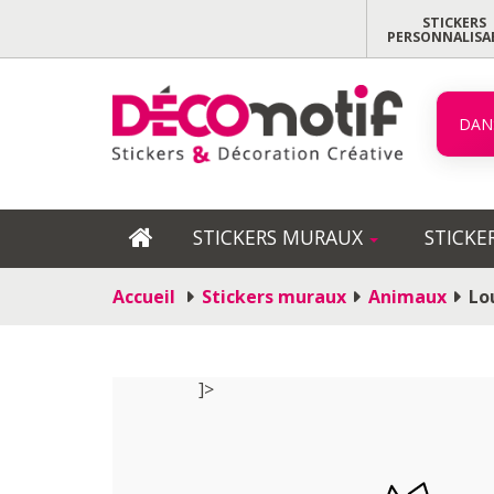
STICKERS
PERSONNALISA
DAN
STICKERS MURAUX
STICKE
Accueil
Stickers muraux
Animaux
Lo
]>