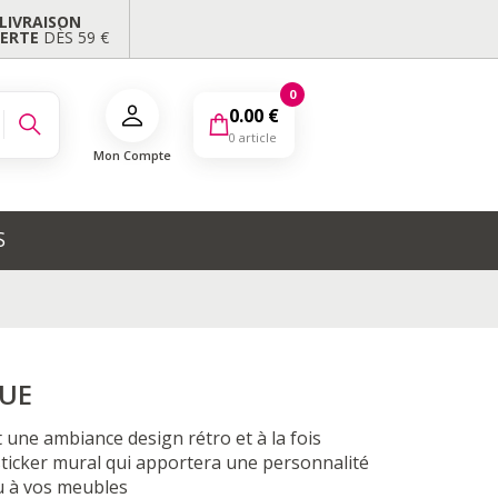
LIVRAISON
FERTE
DÈS 59 €
0
0.00
€
0 article
Mon Compte
S
UE
 une ambiance design rétro et à la fois
ticker mural qui apportera une personnalité
u à vos meubles